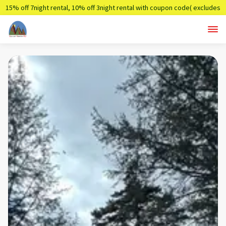
15% off 7night rental, 10% off 3night rental with coupon code( excludes
holidays)
Summer7,Summer3