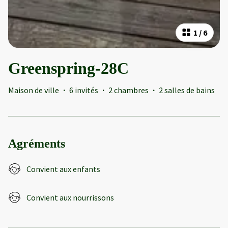
1
/
6
Greenspring-28C
Maison de ville
·
6 invités
·
2 chambres
·
2 salles de bains
Agréments
Convient aux enfants
Convient aux nourrissons