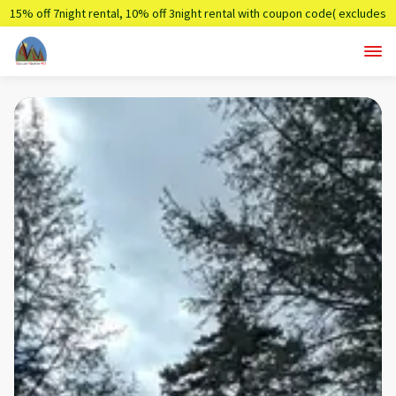
15% off 7night rental, 10% off 3night rental with coupon code( excludes
holidays)
Summer7,Summer3