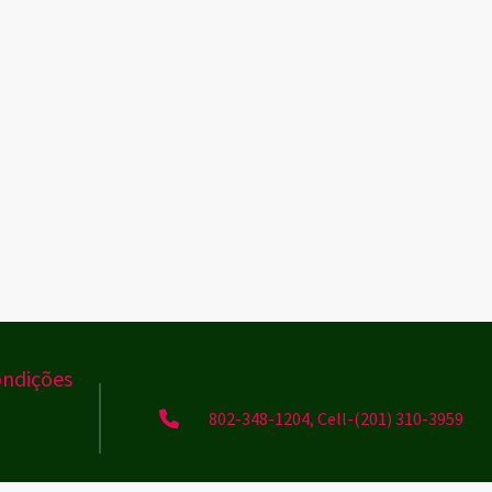
ondições
802-348-1204, Cell-(201) 310-3959