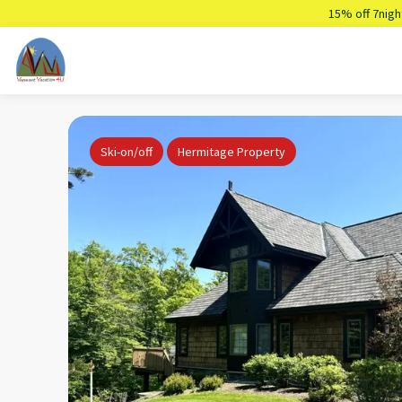
15% off 7nigh
Ski-on/off
Hermitage Property