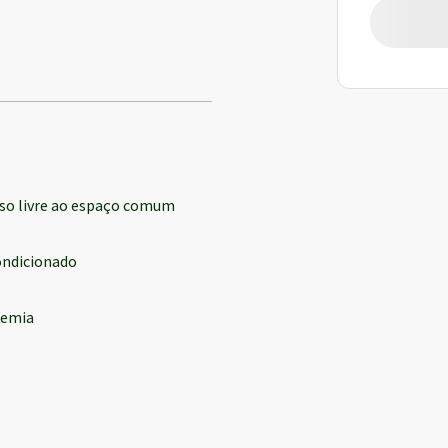
so livre ao espaço comum
ondicionado
demia