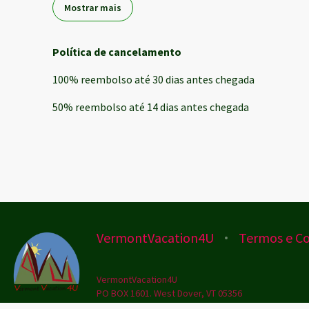
Mostrar mais
Política de cancelamento
100
%
reembolso
até
30 dias
antes
chegada
50
%
reembolso
até
14 dias
antes
chegada
VermontVacation4U
Termos e C
VermontVacation4U
PO BOX 1601. West Dover, VT 05356