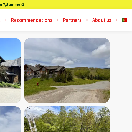
r7,Summer3
t
Recommendations
Partners
About us