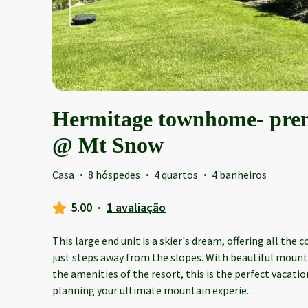
Hermitage townhome- premi
@ Mt Snow
Casa
·
8 hóspedes
·
4 quartos
·
4 banheiros
5.00
·
1 avaliação
This large end unit is a skier's dream, offering all th
just steps away from the slopes. With beautiful mounta
the amenities of the resort, this is the perfect vacation
planning your ultimate mountain experie
...