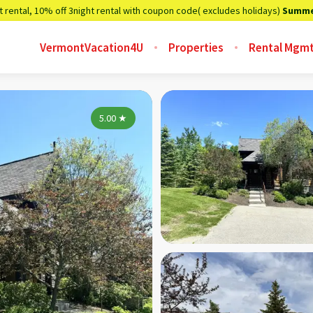
t rental, 10% off 3night rental with coupon code( excludes holidays)
Summe
VermontVacation4U
Properties
Rental Mgm
5.00
★